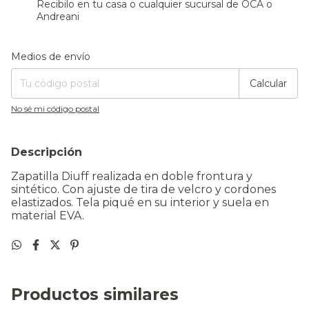
Recibilo en tu casa o cualquier sucursal de OCA o
Andreani
Entregas para el CP:
Cambiar CP
Medios de envío
Calcular
No sé mi código postal
Descripción
Zapatilla Diuff realizada en doble frontura y
sintético. Con ajuste de tira de velcro y cordones
elastizados. Tela piqué en su interior y suela en
material EVA.
Productos similares