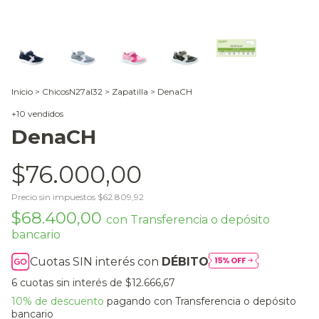
Inicio
>
ChicosN27al32
>
Zapatilla
>
DenaCH
+10 vendidos
DenaCH
$76.000,00
Precio sin impuestos
$62.809,92
$68.400,00
con
Transferencia o depósito
bancario
Cuotas SIN interés con
DÉBITO
6
cuotas sin interés de
$12.666,67
10% de descuento
pagando con Transferencia o depósito
bancario