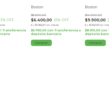
Boston
Boston
$8.500,00
$14.000,00
$6.400,00
$9.900,00
3
% OFF
25
% OFF
terés
6
x
$1.066,67
sin interés
6
x
$1.650,00
sin int
n
Transferencia
$5.760,00
con
Transferencia o
$8.910,00
con
ncario
depósito bancario
depósito banc
Comprar
Comprar