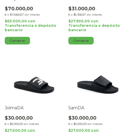
$70.000,00
$31.000,00
6
x
$11.666,67
sin interés
6
x
$5.166,67
sin interés
$63.000,00
con
$27.900,00
con
Transferencia o depósito
Transferencia o depósito
bancario
bancario
Comprar
Comprar
JolmaDA
SamDA
$30.000,00
$30.000,00
6
x
$5.000,00
sin interés
6
x
$5.000,00
sin interés
$27.000,00
con
$27.000,00
con