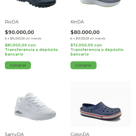
RioDA
KinDA
$90.000,00
$80.000,00
6
x
$15.000,00
sin interés
6
x
$13.333,33
sin interés
$81.000,00
con
$72.000,00
con
Transferencia o depósito
Transferencia o depósito
bancario
bancario
Comprar
Comprar
SamyDA
ColonDA