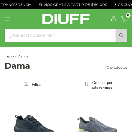
TRANSFERENCIA
ENVÍOS GRATIS A PARTIR DE $150.000
3 Y 6 CUOT
0
Inicio
>
Dama
Dama
10 productos
Ordenar por:
Filtrar
Más vendidos