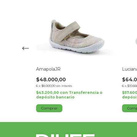
AmapolaJR
Lucian
$48.000,00
$64.0
6
x
$8.000,00
sin interés
6
x
$10.66
rencia o
$43.200,00
con
Transferencia o
$57.60
depósito bancario
depósi
Comprar
Comp