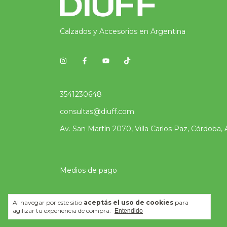
Calzados y Accesorios en Argentina
3541230648
consultas@diuff.com
Av. San Martín 2070, Villa Carlos Paz, Córdoba, 
Medios de pago
Al navegar por este sitio
aceptás el uso de cookies
para
agilizar tu experiencia de compra.
Entendido