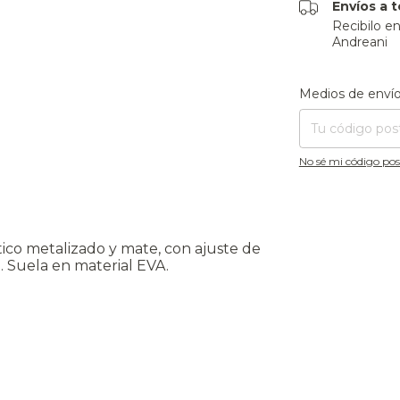
Envíos a t
Recibilo e
Andreani
Entregas para el CP
Medios de enví
No sé mi código pos
tico metalizado y mate, con ajuste de
é. Suela en material EVA.