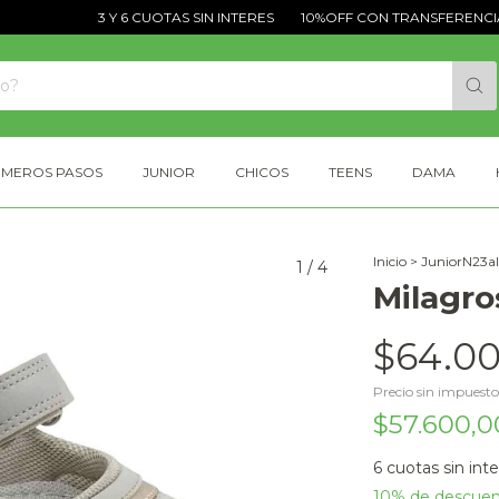
3 Y 6 CUOTAS SIN INTERES
10%OFF CON TRANSFERENCIA
IMEROS PASOS
JUNIOR
CHICOS
TEENS
DAMA
Inicio
>
JuniorN23a
1
/
4
Milagro
$64.00
Precio sin impuest
$57.600,
6
cuotas sin int
10% de descue