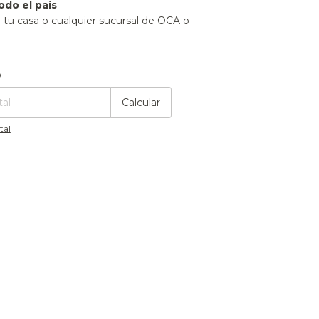
odo el país
n tu casa o cualquier sucursal de OCA o
:
Cambiar CP
o
Calcular
tal