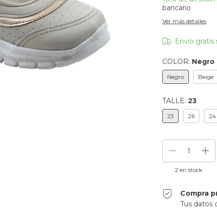
bancario
Ver más detalles
Envío gratis
COLOR:
Negro
Negro
Beige
TALLE:
23
23
26
24
2
en stock
Compra p
Tus datos 