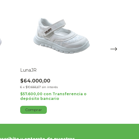
LunaJR
AlumineJR
$64.000,00
$32.800,00
6
x
$10.666,67
sin interés
6
x
$5.466,67
sin int
$57.600,00
con
Transferencia o
$29.520,00
con
depósito bancario
depósito banc
Comprar
Comprar
scribite y enterate de nuestras