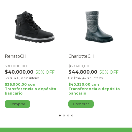
RenatoCH
CharlotteCH
$80.000,00
$89.600,00
$40.000,00
$44.800,00
50
% OFF
50
% OFF
6
x
$6.666,67
sin interés
6
x
$7.466,67
sin interés
$36.000,00
con
$40.320,00
con
Transferencia o depósito
Transferencia o depósito
bancario
bancario
Comprar
Comprar