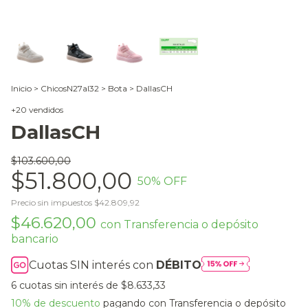
Inicio
>
ChicosN27al32
>
Bota
>
DallasCH
+20 vendidos
DallasCH
$103.600,00
$51.800,00
50
% OFF
Precio sin impuestos
$42.809,92
$46.620,00
con
Transferencia o depósito
bancario
Cuotas SIN interés con
DÉBITO
6
cuotas sin interés de
$8.633,33
10% de descuento
pagando con Transferencia o depósito