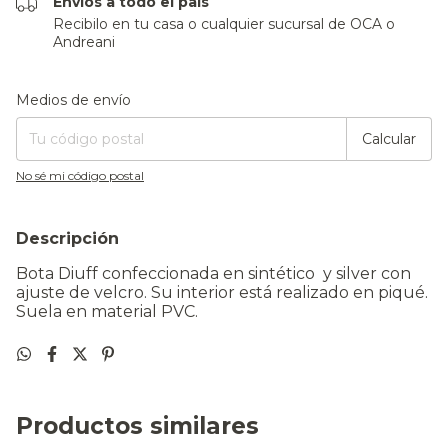
Envíos a todo el país
Recibilo en tu casa o cualquier sucursal de OCA o
Andreani
Entregas para el CP:
Cambiar CP
Medios de envío
Calcular
No sé mi código postal
Descripción
Bota Diuff confeccionada en sintético y silver con
ajuste de velcro. Su interior está realizado en piqué.
Suela en material PVC.
Productos similares